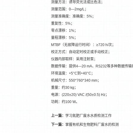
测量方法：诱导荧光法或比色法；
测量范围：0—2mg/L；
测量准确度：准确度：5%；
重复性：5%；
零点漂移：1%；
量程漂移：5%；
MTBF（无故障运行时间）：≥720 h/次；
校正方式：自动定时校正或手动校正；
仪器内部取样：采用注射泵；
数据传输：提供4—20 mA、RS232等多种数据传
环境温度：+5°C到+40°C；
机械尺寸：550*760*340 mm；
重量：约30 kg；
电源：(220±20) VAC /(50±0.5) Hz；
功耗：约100 W。
上一篇：
学习氮肥厂废水水质检测工作
下一篇：
掌握有机和生物肥料厂废水的检测