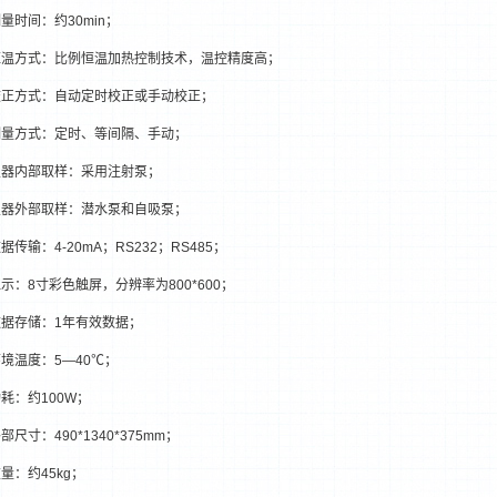
量时间：约30min；
恒温方式：比例恒温加热控制技术，温控精度高；
校正方式：自动定时校正或手动校正；
测量方式：定时、等间隔、手动；
仪器内部取样：采用注射泵；
仪器外部取样：潜水泵和自吸泵；
据传输：4-20mA；RS232；RS485；
示：8寸彩色触屏，分辨率为800*600；
数据存储：1年有效数据；
境温度：5—40℃；
耗：约100W；
部尺寸：490*1340*375mm；
量：约45kg；