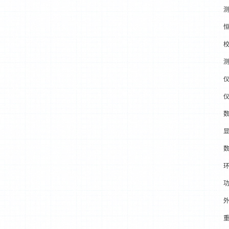
测
数
显
环
功
外
重