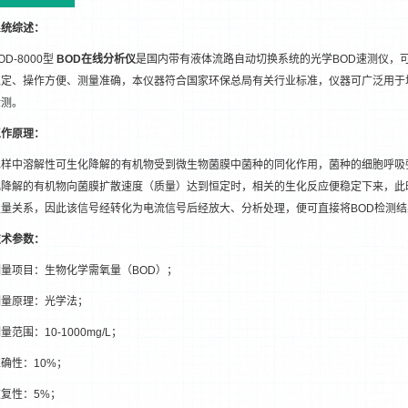
系统综述：
OD-8000型
BOD在线分析仪
是国内带有液体流路自动切换系统的光学BOD速测仪，
稳定、操作方便、测量准确，本仪器符合国家环保总局有关行业标准，仪器可广泛用于
检测。
工作原理：
1
2
水样中溶解性可生化降解的有机物受到微生物菌膜中菌种的同化作用，菌种的细胞呼吸
化降解的有机物向菌膜扩散速度（质量）达到恒定时，相关的生化反应便稳定下来，此
定量关系，因此该信号经转化为电流信号后经放大、分析处理，便可直接将BOD检测
技术参数：
测量项目：生物化学需氧量（BOD）；
测量原理：光学法；
量范围：10-1000mg/L；
确性：10%；
重复性：5%；