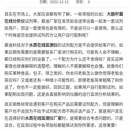
日期：2022-12-12
浏览：
0
其实在市场上，大家应该都有所了解，一些常规的比如：
大肠杆菌
在线分析仪
试剂等，慕迪厂家在发货前会连带设备一起发一套试剂
给用户，但这一套使用也是有限的，不是说可以一直使用，那么这
个时候是否会提供试剂药方让用户自行配制呢？
慕迪科技对于
水质在线监测仪
的试剂配方是不会提供给客户的，如
果后期有需要的是需要联系厂家进行购买的。可能有人会不理解，
都已经购买你们的设备了，一个配方为什么还不舍得给？其实这种
事情也很难解释的清楚吧，理解的人不需要解释也会懂。就像你们
1
2
购买某种食品，包子、饼之类的，你去问老板怎么做你觉得老板会
答应吗？又或者还有一种很小可能性的，即便老板简单粗略了和你
说了，你也不一定能做好。回到正题，如果用户自行配制试剂，如
果配制出现问题，这是会直接影响到仪器的运行监测分析结果的。
其实销售经常会遇到客户在购买产品后需要试剂配方，但是理解的
客户也不会因为不给予试剂配方而不购买该产品了。那是用户其实
在选择好的
水质在线监测仪厂家
时，是需要综合考虑问题的，只是
适合，在监测过程中各项指标都能够达到你所需求，这很重要！