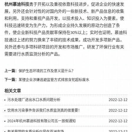
杭州
慕迪科技
勇于开拓
以及
重视依靠科技进步，促进企业的快速发
展，
另外还会针对性的对
国内外
的一些
新技术、新产品信息的收集
和利用，支持和重视产品开发，以技术投入、知识投入为要素，使
科技迅速转变为生产力，为形成企业持久发展的原动力创造了条
件，使企业新科技产品贡献率保持在
以上；
实时也证明，慕迪科
30%
技
通过上述的努力换来了丰硕的技术成果，成功开发多项新产品，
另外还
参与多项科研项目的开发和市场推广，研发了环保行业
有关
需要进行水质监测分析
的产品。
上一篇：
保护生态环境的工作及意义是什么？
下一篇：
某锂企业涉嫌逃避监管方式排放含铊超标废水
相关文章
污水处理厂进出水口水质问题分析
2022-12-12
饮用水污染事件告诉我们水质监测真的很重要！
2022-12-12
2024年杭州慕迪科技有限公司五一放假通知
2022-12-12
有关我国的水质分析仪是在亚洲市场
2022-12-12