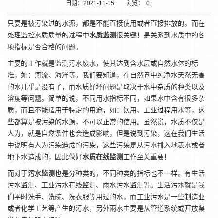
日期：2021-11-15
浏览：
0
只要是被污染过的水源，都是不能直接使用或者直接排放的。而在
处理监控水质质量的过程中
水质监测
很关键！是关系到水质中的各
项指标是否合格的问题。
主要的工作就是监测污水废水，使其达到含水层或自然水体的标
准，如：河流、海洋等。我们要知道，在自然界中纯净水天然无害
的水几乎是没有了，而水质好坏问题是取决于水中杂质的种类以及
溶度等问题。简单的说，不同用水指标不同，如果水中含有很多杂
质，而且不能适用于特定的用途，如：饮用、工业过程用水等，这
1
2
些都算是被污染的水源，不可以正常的使用。虽然说，水质不仅是
人为，就是自然条件也会造成影响，但是说到污染，这在我们生活
中说明有人为污染造成的污染，这些污染是从污水排入地表水或者
地下水造成的，因此做好
水质在线监测
工作至关重要！
而对于
污水监测
也是分种类的，不同种类的指标也不一样。有生活
污水监测、工业污水在线监测、雨水污水监测等。生活污水就是我
们平时洗手、洗碗、洗衣服等用过的水，而工业污水是一些制造业
或者化学工艺等产生的污水，另外雨水主要是从管道系统或开放渠