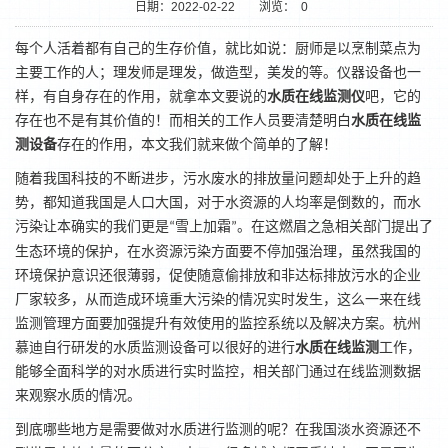
日期：2022-02-22
浏览：
0
每个人活着都有自己的生存价值，
就比如说
：厨师是以烹制菜点为
主要工作的人；理发师是理发，做造型，美发的等。仪器设备也一
样，有自身存在的作用，就拿本文要说的
水质在线监测仪
吧，它的
存在也不是有其价值的！而相关的工作人员要清楚明白
水质在线监
测设备
存在的作用，本文我们就来做个简单的了解！
随着我国科技的不断进步，污水废水的排放量问题却处于上升的趋
势，都知道我国是人口大国，对于水资源的人均率是倒数的，而水
污染让本确实的我们更是
雪上加霜
。在这燃眉之急相关部门提出了
“
”
1
2
生态环境的保护，在水资源污染方面要不停加强治理，虽然我国的
环境保护意识还很薄弱，促使随意偷排放和非达标排放污水的企业
厂家较多，从而造成环境重大污染的情况实时发生，这么一来在线
监测管理方面要加强提升有效使用的监控系统以及解决方案。杭州
慕迪自行研发的水质监测设备可以很好的进行
水质在线监测
工作，
能够全面科学的对水质进行实时监控，相关部门通过
在线监测
数据
来观察水质的情况。
到底哪些地方是需要做对水质进行监测的呢？在我国淡水资源还不