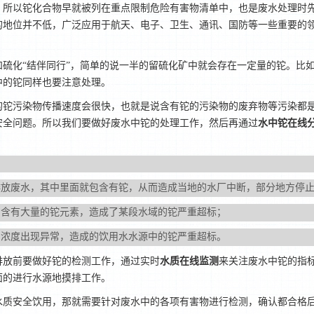
。所以铊化合物早就被列在重点限制危险有害物清单中，也是废水处理时
的地位并不低，广泛应用于航天、电子、卫生、通讯、国防等一些重要的
和硫化
“结伴同行”，简单的说一半的留硫化矿中就会存在一定量的铊。比
中的铊同样也要注意处理。
的铊污染物传播速度会很快，也就是说含有铊的污染物的废弃物等污染都
1
2
安全问题。所以我们要做好废水中铊的处理工作，然后再通过
水中铊在线
排放废水，其中里面就包含有铊，从而造成当地的水厂中断，部分地方停
为含有大量的铊元素，造成了某段水域的铊严重超标；
的浓度出现异常，造成的饮用水水源中的铊严重超标。
排放前要做好铊的检测工作，通过实时
水质在线监测
来关注废水中铊的指
面的进行水源地摸排工作。
水质安全饮用，那就需要针对废水中的各项有害物进行检测，确认都合格