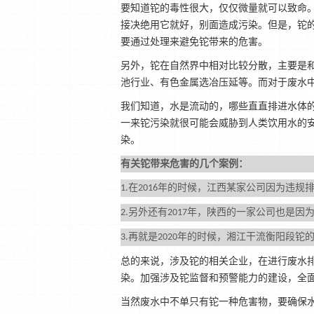
要知道铊的毒性很大，仅仅微量就可以致命
接决绝用它就好，别面造成污染。但是，铊
要通过处理来避免铊带来的危害。
另外，铊在自然界中相对比较分散，主要是
池行业、有色金属选冶压延等。而对于废水
我们知道，水是流动的，哪些直直排进水体
一来铊污染就很可能会威胁到人类饮用水的
染。
有关铊带来危害的几个案例：
在
年的时候，江西某家公司因为违规
1.
2016
另外还有
年，陕西的一家公司也是因
2.
2017
再就是
年的时候，
湘江干流衡阳段
铊
3.
2020
总的来说，涉及铊的相关企业，在进行废水
染。加强涉及铊监督和预警能力的建设，全
当然废水中不单只有铊一种危害物，要确保