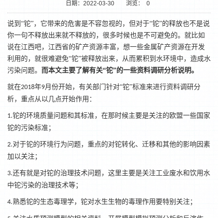
日期：2022-03-30
浏览：
0
说到
“铊”，它带来的危害是不容忽视的，但对于“铊”的释放也不是说
你一句不释放出来就不释放的，很多时候也是不可避免的。就比如
说在江西吧，江西省的矿产资源丰富，想一些金属矿产资源在开发
利用的，就很难避免“铊”被释放出来，从而累积到水环境中，造成水
污染问题。
而本文主要了解有关
“铊”的一些资料调研分析说明。
就在
年
月份开始，有关部门针对“铊”标准来进行资料调研分
2018
9
析，重点从以几点开始作用：
铊的环境质量问题和其标准，在那时候主要是关注的欧盟一些国家
1.
1
2
铊的污染标准；
对于铊的环境行为问题，重点的对铊转化、迁移和其他的影响因素
2.
加以关注；
还有就是对铊的治理技术问题，这里主要是关注工业废水和饮用水
3.
中铊污染的治理技术等；
熟悉铊的生态毒理学，铊对水生生物的毒理作用要特别关注；
4.