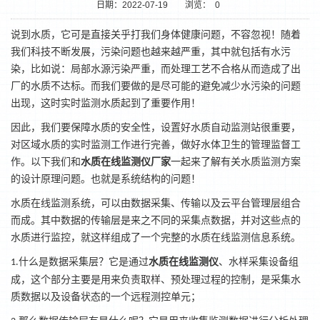
日期：2022-07-19
浏览：
0
说到水质，它可是直接关乎打我们身体健康问题，不容忽视！随着
我们科技不断发展，污染问题也越来越严重，其中就包括有水污
染，比如说：局部水源污染严重，而处理工艺不合格从而造成了出
厂的水质不达标。而我们要做的是尽可能的避免减少水污染的问题
出现，这时实时监测水质起到了重要作用！
因此，我们要保障水质的安全性，设置好水质自动监测站很重要，
对区域水质的实时监测工作进行完善，做好水体卫生的管理监督工
作。以下我们和
水质在线监测仪厂家
一起来了解有关水质监测方案
1
2
的设计原理问题。也就是系统结构的问题！
水质在线监测系统，可以由数据采集、传输以及云平台管理层组合
而成。其中数据的传输层是来之不同的采集点数据，并对这些点的
水质进行监控，就这样组成了一个完整的水质在线监测信息系统。
什么是数据采集层？它是通过
水质在线监测仪
、水样采集设备组
1.
成，这个部分主要是用来负责取样、预处理过程的控制，是采集水
质数据以及设备状态的一个远程测控单元；