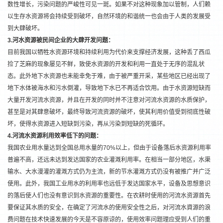
数性增长，污染问题的严峻性可见一斑。如果不对这种现象加以管制，人们赖
以生存水资源将会持续受到破坏，自然环境的和谐统一也会由于人类的发展受
到大肆破坏。
3.
河水资源被民间企业的大肆开发问题：
目前我国以牺牲水资源环境和持续利用为代价来支撑经济发展，这种丢了西瓜
捡了芝麻的现象屡见不鲜，致使水资源的开发和利用一直处于无序的混乱状
态。此外地下水资源也未能幸免于难，由于被严重开采，某些地区已经出现了
地下水体被海水和污水倒灌，导致地下水已不再适合饮用。由于水资源短缺而
大量开发河流水资源，并且在开发的同时并不注意对河流水资源的水质保护，
甚至是对其肆意破坏，最终导致河流资源的破坏，使其利用价值受到彻底性破
坏，使得水资源进入短缺到污染，再从污染到短缺的死循环。
4.
河流水资源利用效率低下的问题：
我国农业用水量达到全国总用水量的70%以上，但由于设备落后水资源利用率
普遍不高，还远未达到发达国家的农业灌溉利用率。在相当一部分地区，水渠
输水、大水漫灌的灌溉方式仍为主流，新的节水灌溉方式仍没有被推广并广泛
使用。此外，我国工业用水的利用率也远低于发达国家水平，设备及思想意识
的落后使人们也没有意识到水资源的重要性。在农耕时使用的河流水资源首先
要保证其水质的安全，在确定了河流水的使用安全性之后，对河流水資源的浪
费问题在技术快速发展的今天是不容原谅的，使用效率问题理应受到人们的重