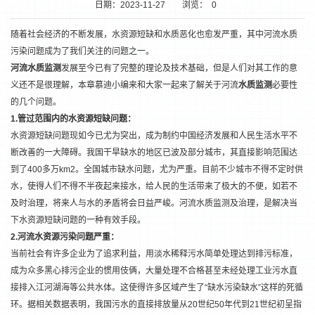
日期：2023-11-27
浏览：
0
随着社会经济的不断发展，水资源短缺和水质恶化也愈发严重，其中河流水质
污染问题成为了我们关注的问题之一。
河流水质监测
发展至今已有了完整的理论及技术基础，但是人们对其工作的意
义还不是很理解，本章慕迪小编来和大家一起来了解关于河流
水质监测
必要性
的几个问题。
1.
管过范围内的水资源短缺问题：
水资源短缺问题现如今已尤为突出，成为制约中国经济发展和人民生活水平不
断改善的一大障碍。我国干旱缺水的地区已波及部分城市，其直接影响范围达
到了400多万km2。全国城市缺水问题，尤为严重。目前不少城市不得不定时供
1
2
水，使得人们不得不半夜起来接水，给人民的生活带来了极大的不便，如若不
及时治理，将来人与水的矛盾将会日益严峻。河流水质监测及治理，是解决当
下水资源短缺问题的一种有效手段。
2.
河流水资源污染问题严重：
当前社会有许多企业为了追求利益，用淡水稀释污水简单处理达到排污标准，
成为众多黑心排污企业的惯用伎俩，大量处理不合格甚至未经处理工业污水直
接排入江河湖海等公共水体。这使得许多区域产生了“缺水污染缺水”这样的死循
环。据相关数据表明，我国污水的直接排放量从20世纪50年代到21世纪初呈指