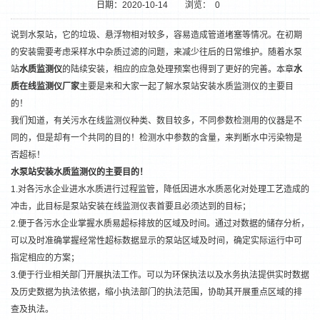
日期：2020-10-14
浏览：
0
说到水泵站，它的垃圾、悬浮物相对较多，容易造成管道堵塞等情况。在初期
的安装需要考虑采样水中杂质过滤的问题，来减少往后的日常维护。随着水泵
站
水质监测仪
的陆续安装，相应的应急处理预案也得到了更好的完善。本章
水
质在线监测仪厂家
主要是来和大家一起了解水泵站安装水质监测仪的主要目
的！
我们知道，有关污水在线监测仪种类、数目较多，不同参数检测用的仪器是不
同的，但是却有一个共同的目的！检测水中参数的含量，来判断水中污染物是
否超标！
水泵站安装水质监测仪的主要目的！
1
2
1.对各污水企业进水水质进行过程监管，降低因进水水质恶化对处理工艺造成的
冲击，此目标是泵站安装在线监测仪表首要且必须达到的目标；
2.便于各污水企业掌握水质易超标排放的区域及时间。通过对数据的储存分析，
可以及时准确掌握经常性超标数据显示的泵站区域及时间，确定实际运行中可
指定相应的方案；
3.便于行业相关部门开展执法工作。可以为环保执法以及水务执法提供实时数据
及历史数据为执法依据，缩小执法部门的执法范围，协助其开展重点区域的排
查及执法。