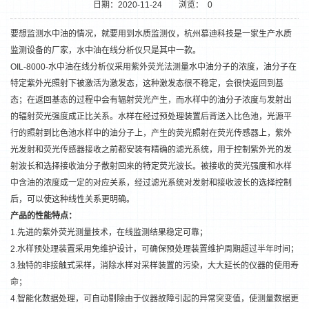
日期：2020-11-24
浏览：
0
要想监测水中油的情况，就要用到
水质监测仪
，杭州慕迪科技是一家生产水质
监测设备的厂家，水中油在线分析仪只是其中一款。
OIL-8000-
水中油在线分析仪
采用紫外荧光法测量水中油分子的浓度，油分子在
特定紫外光照射下被激活为激发态，这种激发态很不稳定，会很快返回到基
态；在返回基态的过程中会有辐射荧光产生，而水样中的油分子浓度与发射出
的辐射荧光强度成正比关系。水样在经过预处理装置后背送入比色池，光源平
行的照射到比色池水样中的油分子上，产生的荧光照射在荧光传感器上，紫外
光发射和荧光传感器接收之前都安装有精确的滤光系统，用于控制紫外光的发
射波长和选择接收油分子散射回来的特定荧光波长。被接收的荧光强度和水样
1
2
中含油的浓度成一定的对应关系，经过滤光系统对发射和接收波长的选择控制
后，可以使这种线性关系更明确。
产品的
性能特点：
1.先进的紫外荧光测量技术，在线监测结果稳定可靠；
2.水样预处理装置采用免维护设计，可确保预处理装置维护周期超过半年时间；
3.独特的非接触式采样，消除水样对采样装置的污染，大大延长的仪器的使用寿
命；
4.智能化数据处理，可自动剔除由于仪器故障引起的异常突变值，使测量数据更