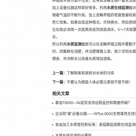
养殖技术各方面不注意，会导致泥鳅生病产量无法提
加上设备仪器这样就好很多。利用
水质在线监测仪
对
随着气温的不断升高，加上泥鳅养殖的密度普遍较高
死亡现象。如果出现这种情况，尽快换水，然后用绿水
左右就必须用一次底质改良剂改底调水，5～7天就
长。
所以利用
水质监测仪
就可以在泥鳅养殖过程中要勤于
时，则集群在池壁，并沿壁慢慢上游，很少浮到水面
喂食．并冲新水以改善水质增加溶氧。
上一篇：
了解耗氧和放射对水体的污染
下一篇：
不要认为硒是人体必需元素就不管不顾！
相关文章
慕迪T8000—Ni是否支持远程监控和数据传输？
企业防“毒”必备仪器——WTox-8000生物毒性在
食品加工水质管控新标准：高锰酸盐指数在线监测
水质在线监测的必要性