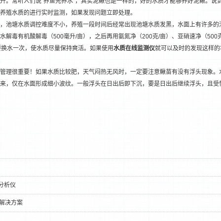
升。常听人们说“养鱼先养水”，其实泥鳅也是一样的，好的水质才能够养好泥鳅。说
养殖水质的进行实时监测，如果发现问题立即处理。
，池塘水质调控难度不小，养殖一段时间后经常出现池塘水质发黑，水面上有许多的
解毒有机酸解毒（500毫升/亩），之后再用氨氮净（200克/亩）、亚硝速净（500
要换水一次，使水质尽量保持爽活。如果使用
水质
在线
监测仪
就可以及时的发现这样的
管理很重要！如果水质比较肥，天气闷热无风时，一定要注意鳅苗有没有浮头现象。
1
2
来，仅在水面形成细小波纹。一般浮头在日出后即下沉，要是日出后继续浮头，且受
线分析仪
解决方案