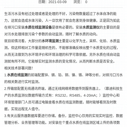
日期：2021-03-09
浏览：
0
生活污水没有经过处理或者是处理的不好，污染物数量超过了水体自净的能
力，这就会造成水体污染，人一旦饮用了就会危害到身体健康。正是因为如此
在排污口安装
水质在线监测设备
是很有必要的。安装
水质监测仪
的主要目的是
对污水处理排放污染个参数的自动监测，随时了解水质的动向。
就目前情况看，大部分的
水环境监测
主要是以化学为主，采样、化验、水质监
测。但这样相对工作量是随机性的，不能够准确反映出整个水质变化的过程，
从而无法做到为水环境评价和环境治理的科学可靠依据。另外水质在线自动监
测就有所不同，它能够实时监测水质的变化情况，从而判断水质是否安全。
相关技术部署问题！
1
2
1.
水质在线监测
的前端配置锌、镉、铅、铜、镍、铬、砷等分析，对排污口污水
的相关数进行实时监测。
2.传输层配置无线通讯终端，通过无线网络将数据传到服务器上，（慕迪科技生
产的水质监测仪数据传输方式有：RS232，RS485，4-20mA；）监控中心和
环境管理部门人员可通过电脑查看水质在线监测数据，随时能够看到及时数
据，实现远程无人值守。
3.有关云服务器数据库要进行存储。备份，监控中心饮用的实现实时监控、数据
管理分析、业务管理等功能。对安装在个重点水质在线监测区域上传的各项数